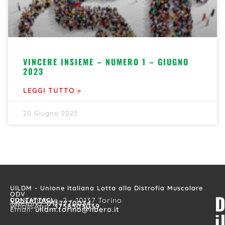
VINCERE INSIEME – NUMERO 1 – GIUGNO
2023
LEGGI TUTTO »
20 Giugno 2023
UILDM - Unione Italiana Lotta alla Distrofia Muscolare
ODV
D
CONTATTACI
Via Cimabue, 2 - 10137 Torino
Telefono:
0117770034
WhatsApp:
3758503039
Email:
uildm.torino@libero.it
i