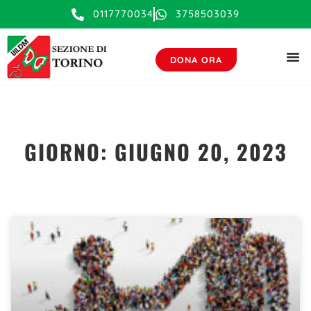
contenuto
0117770034
3758503039
DONA ORA
GIORNO: GIUGNO 20, 2023