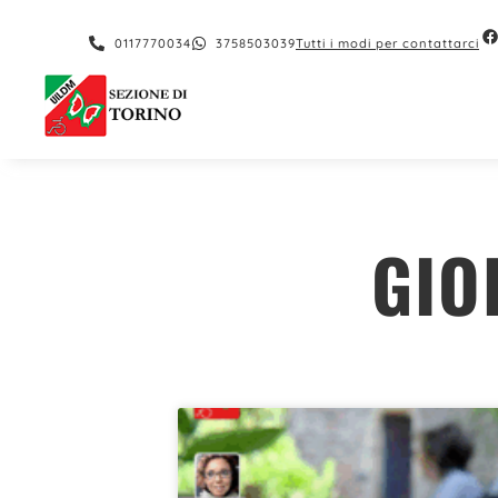
contenuto
0117770034
3758503039
Tutti i modi per contattarci
GIO